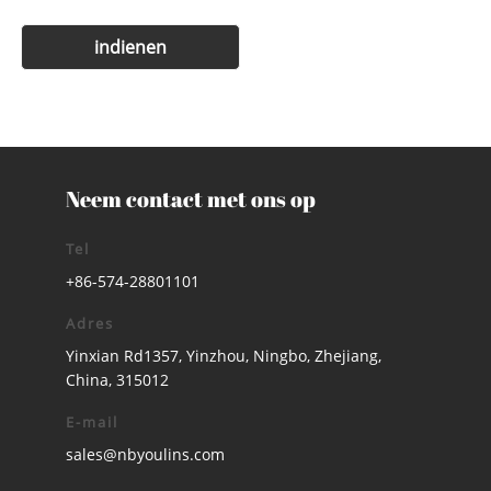
Neem contact met ons op
Tel
+86-574-28801101
Adres
Yinxian Rd1357, Yinzhou, Ningbo, Zhejiang,
China, 315012
E-mail
sales@nbyoulins.com